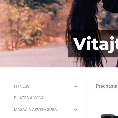
Vita
FITNESS
PILATES & YOGA
MASÁŽ A AKUPRESÚRA