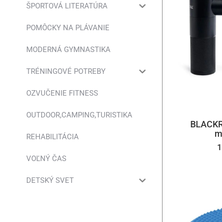
ŠPORTOVÁ LITERATÚRA
POMÔCKY NA PLÁVANIE
MODERNÁ GYMNASTIKA
TRÉNINGOVÉ POTREBY
OZVUČENIE FITNESS
OUTDOOR,CAMPING,TURISTIKA
BLACKR
m
REHABILITÁCIA
1
VOĽNÝ ČAS
DETSKÝ SVET