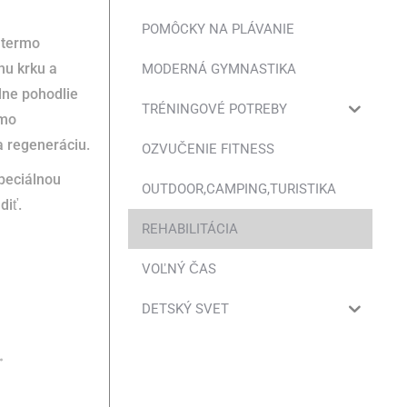
POMÔCKY NA PLÁVANIE
 termo
hu krku a
MODERNÁ GYMNASTIKA
lne pohodlie
TRÉNINGOVÉ POTREBY
rmo
a regeneráciu.
OZVUČENIE FITNESS
peciálnou
OUTDOOR,CAMPING,TURISTIKA
diť.
REHABILITÁCIA
VOĽNÝ ČAS
DETSKÝ SVET