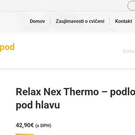
Vyh
Domov
Zaujímavosti o cvičení
Kontakt
 pod
Nachádzate sa tu:
Domo
Relax Nex Thermo – podl
pod hlavu
42,90
€
(s DPH)