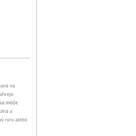
čaná na
ahreje,
 sa môže
olná a
nú rúru alebo