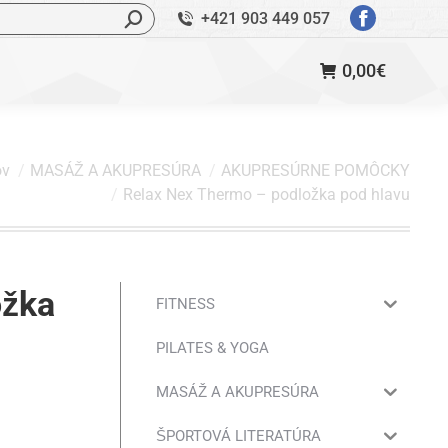
ľadávanie:
+421 903 449 057
StránkaFac
sa
0,00
€
otvorí
v
novom
okne
v
MASÁŽ A AKUPRESÚRA
AKUPRESÚRNE POMÔCKY
Relax Nex Thermo – podložka pod hlavu
ožka
FITNESS
PILATES & YOGA
MASÁŽ A AKUPRESÚRA
ŠPORTOVÁ LITERATÚRA