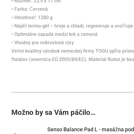
• Rozmer: 23,5 x 11 cm
• Farba: Červená
• Hmotnosť: 1280 g
• Náplň termo-gél
– hreje a chladí, regeneruje a uvoľňuje
• O
ptimálne zapadá medzi krk a ramená
• Vhodný pre mikrovlnné rúry
Veľmi kvalitný výrobok nemeckej firmy TOGU spĺňa prísne
ftalátov (smernica EÚ 2005/84/EC).
Materiál Ruton je be
Možno by sa Vám páčilo…
Senso Balance Pad L - masážna pod