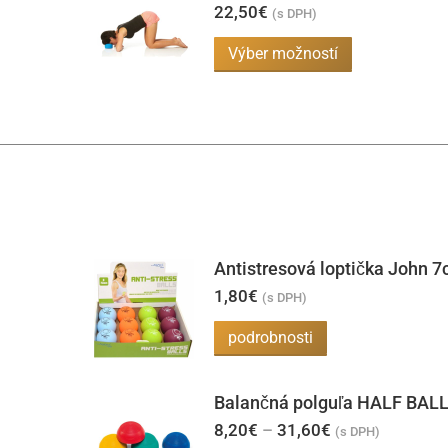
22,50
€
(s DPH)
Tento
Výber možností
produkt
má
viacero
variantov.
Možnosti
si
môžete
Antistresová loptička John 
vybrať
1,80
€
(s DPH)
na
stránke
Tento
podrobnosti
produktu.
produkt
má
Balančná polguľa HALF BAL
viacero
Price
8,20
€
–
31,60
€
(s DPH)
variantov.
range: