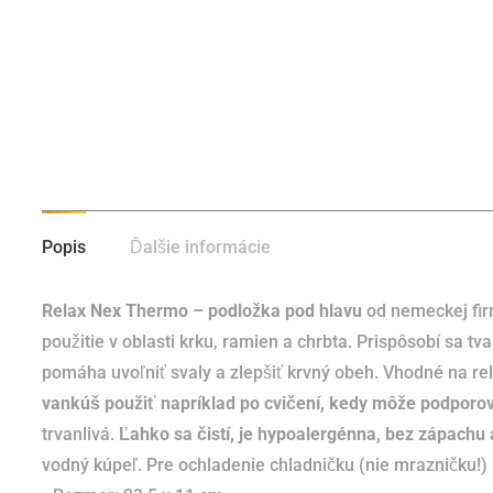
Popis
Ďalšie informácie
Relax Nex Thermo – podložka pod hlavu
od nemeckej fir
použitie v oblasti krku, ramien a chrbta.
Prispôsobí sa tva
pomáha uvoľniť svaly a zlepšiť krvný obeh.
Vhodné na re
vankúš použiť napríklad po cvičení, kedy môže podporo
trvanlivá.
Ľahko sa čistí, je hypoalergénna, bez zápachu
vodný kúpeľ.
Pre ochladenie chladničku (nie mrazničku!) 