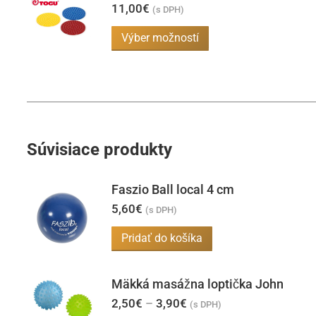
11,00
€
(s DPH)
Tento
Výber možností
produkt
má
viacero
variantov.
Možnosti
Súvisiace produkty
si
môžete
Faszio Ball local 4 cm
vybrať
5,60
€
(s DPH)
na
stránke
Pridať do košíka
produktu.
Mäkká masážna loptička John
Price
2,50
€
–
3,90
€
(s DPH)
range: