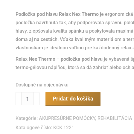
Podložka pod hlavu Relax Nex Thermo
je ergonomická
podložka navrhnutá tak, aby podporovala správnu polo
hlavy, zlepšovala kvalitu spánku a poskytovala maximá
doma aj na cestách. Vďaka kvalitným materiálom a te
vlastnostiam je ideálnou voľbou pre každodenný relax 
Relax Nex Thermo – podložka pod hlavu
je vybavená š
termo-gélovou náplňou, ktorá sa dá zahriať alebo ochla
Dostupné na objednávku
množstvo
Pridať do košíka
Relax
Nex
Kategórie:
AKUPRESÚRNE POMÔCKY
,
REHABILITÁCIA
Thermo
Katalógové číslo:
KCK 1221
-