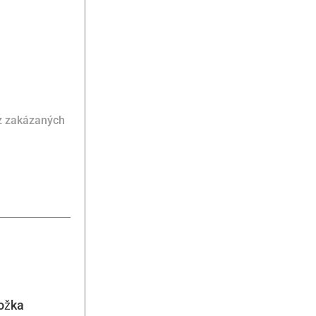
ez zakázaných
ožka