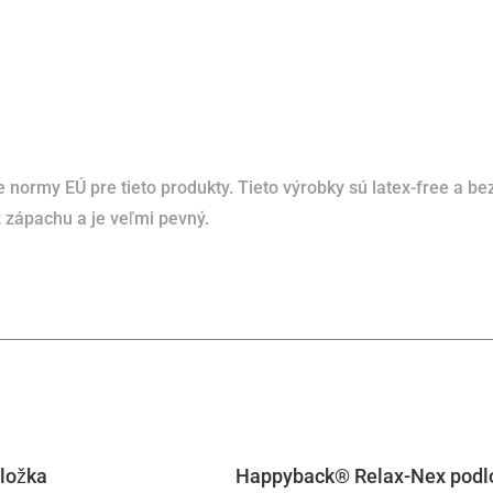
 normy EÚ pre tieto produkty.
Tieto výrobky sú latex-free a b
z zápachu a je veľmi pevný.
ložka
Happyback® Relax-Nex podl