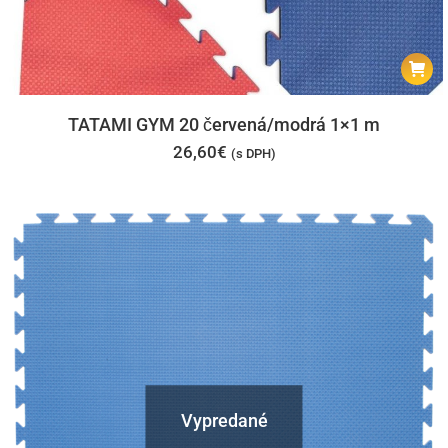
TATAMI GYM 20 červená/modrá 1×1 m
26,60
€
(s DPH)
Vypredané