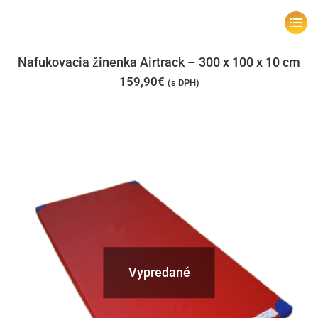
Tento
produk
má
Nafukovacia žinenka Airtrack – 300 x 100 x 10 cm
viacer
159,90
€
(s DPH)
varian
Možno
si
môžet
vybrať
na
stránk
produk
Vypredané