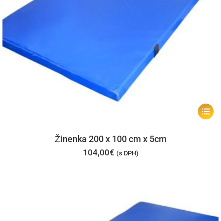
Tento
produk
má
Žinenka 200 x 100 cm x 5cm
viacer
104,00
€
(s DPH)
varian
Možno
si
môžet
vybrať