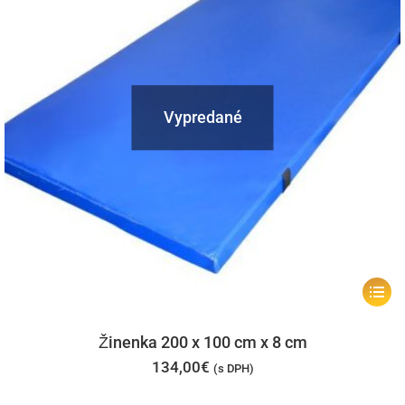
na
stránk
produk
Vypredané
Tento
produk
má
Žinenka 200 x 100 cm x 8 cm
viacer
134,00
€
(s DPH)
varian