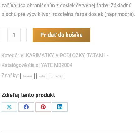
začínajúca ohraničením z dosiek červenej farby. Základnú
plochu pre výcvik tvorí rozdielna farba dosiek (napr.modrá).
množstvo
Pridať do košíka
TATAMI
GYM
Kategórie:
KARIMATKY A PODLOŽKY
,
TATAMI
20
Katalógové číslo:
YATE M02004
červená/modrá
Značky:
1x1
Tatami
Yate
žinenky
m
Zdieľaj tento produkt
Podiel
Podiel
Podiel
Podiel
naX
naFacebook
napinterest
naLinkedIn