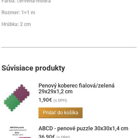
Farba: červená-modrá
Rozmer: 1×1 m
Hrúbka: 2 cm
Súvisiace produkty
Penový koberec fialová/zelená
29x29x1,2 cm
1,90
€
(s DPH)
Pridať do košíka
ABCD - penové puzzle 30x30x1,4 cm
36,90
€
(s DPH)