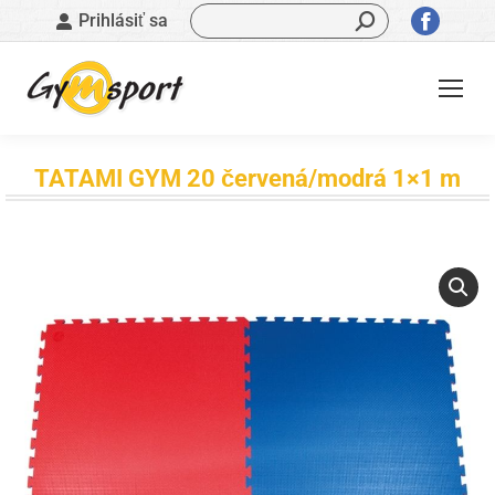
Vyhľadávanie:
Stránk
Prihlásiť sa
sa
otvorí
v
novom
okne
TATAMI GYM 20 červená/modrá 1×1 m
Nachádzate sa tu: