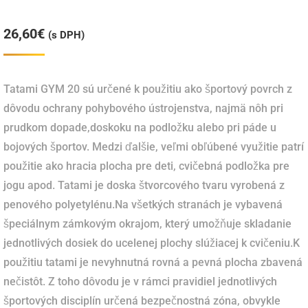
26,60
€
(s DPH)
Tatami GYM 20 sú určené k použitiu ako športový povrch z
dôvodu ochrany pohybového ústrojenstva, najmä nôh pri
prudkom dopade,doskoku na podložku alebo pri páde u
bojových športov. Medzi ďalšie, veľmi obľúbené využitie patrí
použitie ako hracia plocha pre deti, cvičebná podložka pre
jogu apod. Tatami je doska štvorcového tvaru vyrobená z
penového polyetylénu.Na všetkých stranách je vybavená
špeciálnym zámkovým okrajom, který umožňuje skladanie
jednotlivých dosiek do ucelenej plochy slúžiacej k cvičeniu.K
použitiu tatami je nevyhnutná rovná a pevná plocha zbavená
nečistôt. Z toho dôvodu je v rámci pravidiel jednotlivých
športových disciplín určená bezpečnostná zóna, obvykle