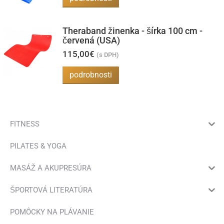
produkt
má
Theraband žinenka - šírka 100 cm -
viacero
červená (USA)
variantov.
115,00
€
(s DPH)
Možnosti
podrobnosti
si
môžete
vybrať
na
FITNESS
stránke
PILATES & YOGA
produktu.
MASÁŽ A AKUPRESÚRA
ŠPORTOVÁ LITERATÚRA
POMÔCKY NA PLÁVANIE