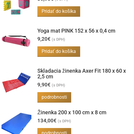
Pridať do košíka
Yoga mat PINK 152 x 56 x 0,4 cm
9,20
€
(s DPH)
Pridať do košíka
Skladacia žinenka Axer Fit 180 x 60 x
2,5 cm
9,90
€
(s DPH)
podrobnosti
Žinenka 200 x 100 cm x 8 cm
134,00
€
(s DPH)
Tento
podrobnosti