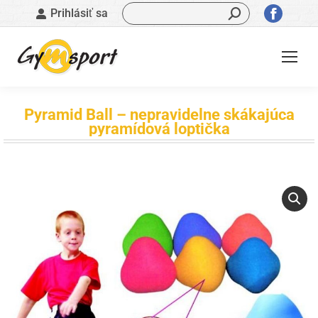
Vyhľadávanie:
Stránk
Prihlásiť sa
sa
otvorí
v
novom
okne
Pyramid Ball – nepravidelne skákajúca
pyramídová loptička
Nachádzate sa tu: