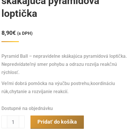
skákajúca pyramídová
loptička
8,90
€
(s DPH)
Pyramid Ball – nepravidelne skákajúca pyramídová loptička.
Nepredvídateľný smer pohybu a odrazu rozvíja reakčnú
rýchlosť.
Veľmi dobrá pomôcka na výučbu postrehu,koordináciu
rúk,chytanie a rozvíjanie reakcií.
Dostupné na objednávku
množstvo
Pridať do košíka
Pyramid