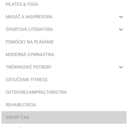
stránke
PILATES & YOGA
si
produktu.
môžete
MASÁŽ A AKUPRESÚRA
vybrať
ŠPORTOVÁ LITERATÚRA
na
stránke
POMÔCKY NA PLÁVANIE
produktu.
MODERNÁ GYMNASTIKA
TRÉNINGOVÉ POTREBY
OZVUČENIE FITNESS
OUTDOOR,CAMPING,TURISTIKA
REHABILITÁCIA
VOĽNÝ ČAS