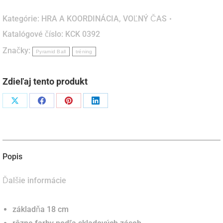
Ball
Kategórie:
HRA A KOORDINÁCIA
,
VOĽNÝ ČAS
-
Katalógové číslo:
KCK 0392
nepravidelne
Značky:
skákajúca
Pyramid Ball
tréning
pyramídová
loptička
Zdieľaj tento produkt
Podiel
Podiel
Podiel
Podiel
naX
naFacebook
napinterest
naLinkedIn
Popis
Ďalšie informácie
základňa 18 cm