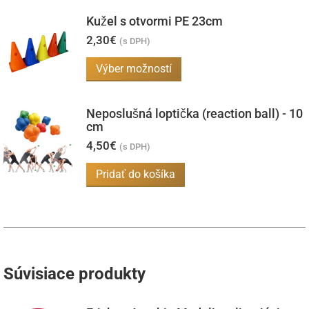
Kužel s otvormi PE 23cm
2,30
€
(s DPH)
Tento
Výber možností
produkt
má
Neposlušná loptička (reaction ball) - 10
viacero
cm
variantov.
4,50
€
(s DPH)
Možnosti
Pridať do košíka
si
môžete
vybrať
na
stránke
Súvisiace produkty
produktu.