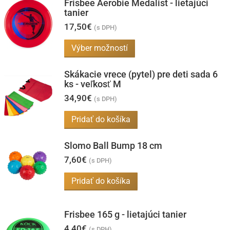
Frisbee Aerobie Medalist - lietajúci
tanier
17,50
€
(s DPH)
Tento
Výber možností
produkt
Skákacie vrece (pytel) pre deti sada 6
má
ks - veľkosť M
viacero
34,90
€
(s DPH)
variantov.
Možnosti
Pridať do košíka
si
Slomo Ball Bump 18 cm
môžete
7,60
€
vybrať
(s DPH)
na
Pridať do košíka
stránke
produktu.
Frisbee 165 g - lietajúci tanier
4,40
€
(s DPH)