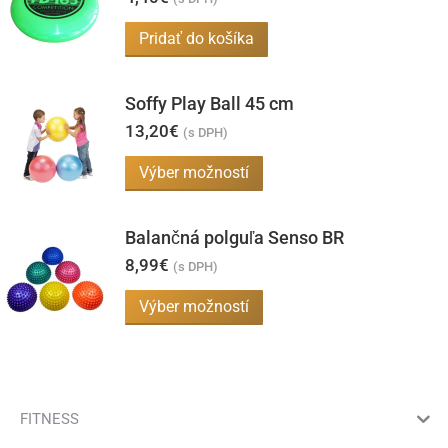
Pridať do košíka
Soffy Play Ball 45 cm
13,20
€
(s DPH)
Tento
Výber možností
produkt
má
Balančná polguľa Senso BR
viacero
8,99
€
(s DPH)
variantov.
Tento
Výber možností
Možnosti
produkt
si
má
môžete
viacero
vybrať
variantov.
FITNESS
na
Možnosti