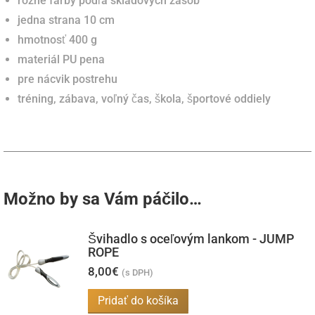
rôzne farby podľa skladových zásob
jedna strana 10 cm
hmotnosť 400 g
materiál PU pena
pre nácvik postrehu
tréning, zábava, voľný čas, škola, športové oddiely
Možno by sa Vám páčilo…
Švihadlo s oceľovým lankom - JUMP
ROPE
8,00
€
(s DPH)
Pridať do košíka