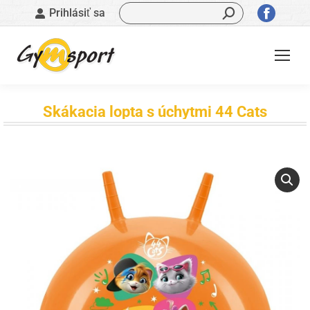
Vyhľadávanie:
Stránk
Prihlásiť sa
sa
otvorí
v
novom
okne
Skákacia lopta s úchytmi 44 Cats
Nachádzate sa tu: