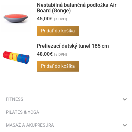
môžete
Nestabilná balančná podložka Air
vybrať
Board (Gonge)
na
45,00
€
(s DPH)
stránke
Pridať do košíka
produktu.
Preliezací detský tunel 185 cm
48,00
€
(s DPH)
Pridať do košíka
FITNESS
PILATES & YOGA
MASÁŽ A AKUPRESÚRA