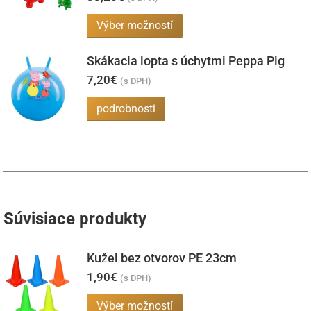
Tento
Výber možností
produkt
Skákacia lopta s úchytmi Peppa Pig
má
7,20
€
viacero
(s DPH)
variantov.
podrobnosti
Možnosti
si
môžete
vybrať
na
Súvisiace produkty
stránke
produktu.
Kužel bez otvorov PE 23cm
1,90
€
(s DPH)
Tento
Výber možností