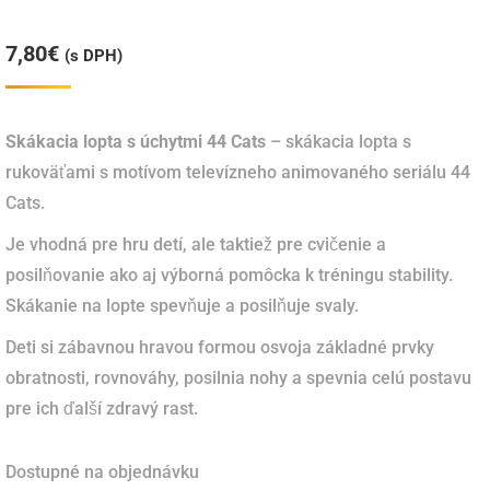
7,80
€
(s DPH)
Skákacia lopta s úchytmi 44 Cats
– skákacia lopta s
rukoväťami s motívom televízneho animovaného seriálu 44
Cats.
Je vhodná pre hru detí, ale taktiež pre cvičenie a
posilňovanie ako aj výborná pomôcka k tréningu stability.
Skákanie na lopte spevňuje a posilňuje svaly.
Deti si zábavnou hravou formou osvoja základné prvky
obratnosti, rovnováhy, posilnia nohy a spevnia celú postavu
pre ich ďalší zdravý rast.
Dostupné na objednávku