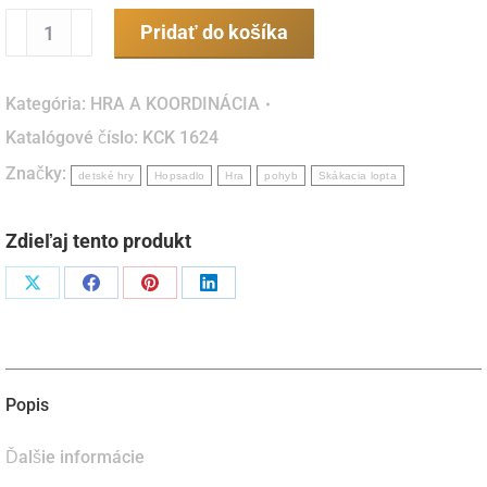
množstvo
Pridať do košíka
Skákacia
lopta
Kategória:
HRA A KOORDINÁCIA
s
Katalógové číslo:
KCK 1624
úchytmi
Značky:
44
detské hry
Hopsadlo
Hra
pohyb
Skákacia lopta
Cats
Zdieľaj tento produkt
Podiel
Podiel
Podiel
Podiel
naX
naFacebook
napinterest
naLinkedIn
Popis
Ďalšie informácie