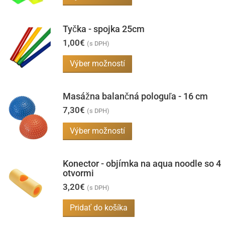
produkt
má
Tyčka - spojka 25cm
viacero
1,00
€
(s DPH)
variantov.
Tento
Výber možností
Možnosti
produkt
si
má
môžete
Masážna balančná pologuľa - 16 cm
viacero
vybrať
7,30
€
(s DPH)
variantov.
na
Tento
Výber možností
Možnosti
stránke
produkt
si
produktu.
má
môžete
Konector - objímka na aqua noodle so 4
viacero
otvormi
vybrať
variantov.
3,20
€
na
(s DPH)
Možnosti
stránke
Pridať do košíka
si
produktu.