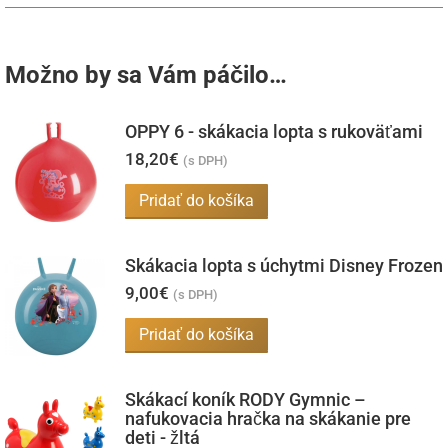
Možno by sa Vám páčilo…
OPPY 6 - skákacia lopta s rukoväťami
18,20
€
(s DPH)
Pridať do košíka
Skákacia lopta s úchytmi Disney Frozen
9,00
€
(s DPH)
Pridať do košíka
Skákací koník RODY Gymnic –
nafukovacia hračka na skákanie pre
deti - žltá