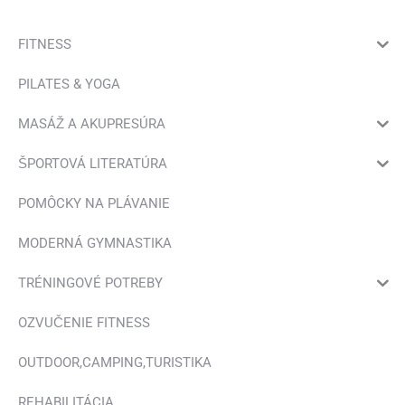
viacero
vybrať
variantov.
FITNESS
na
Možnosti
stránke
PILATES & YOGA
si
produktu.
môžete
MASÁŽ A AKUPRESÚRA
vybrať
ŠPORTOVÁ LITERATÚRA
na
stránke
POMÔCKY NA PLÁVANIE
produktu.
MODERNÁ GYMNASTIKA
TRÉNINGOVÉ POTREBY
OZVUČENIE FITNESS
OUTDOOR,CAMPING,TURISTIKA
REHABILITÁCIA