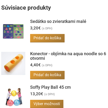
stránke
Súvisiace produkty
produktu.
Sedátko so zvieratkami malé
3,20
€
(s DPH)
Pridať do košíka
Konector - objímka na aqua noodle so 6
otvormi
4,40
€
(s DPH)
Pridať do košíka
Soffy Play Ball 45 cm
13,20
€
(s DPH)
Tento
Výber možností