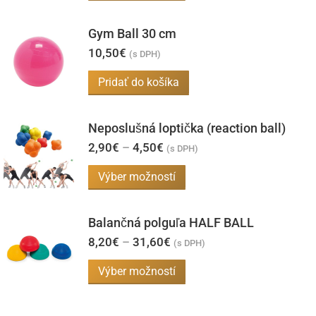
produkt
má
Gym Ball 30 cm
viacero
10,50
€
(s DPH)
variantov.
Pridať do košíka
Možnosti
si
môžete
Neposlušná loptička (reaction ball)
vybrať
Price
2,90
€
–
4,50
€
(s DPH)
range:
na
2,90€
Tento
Výber možností
through
stránke
produkt
4,50€
produktu.
má
Balančná polguľa HALF BALL
viacero
Price
8,20
€
–
31,60
€
(s DPH)
range:
variantov.
8,20€
Tento
Výber možností
Možnosti
through
produkt
31,60€
si
má
môžete