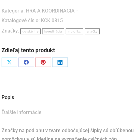
na
Kategória:
HRA A KOORDINÁCIA
podlahu
Katalógové číslo:
KCK 0815
-
Značky:
odbočujúca
detské hry
koordinácia
motorika
značky
šípka
Zdieľaj tento produkt
Podiel
Podiel
Podiel
Podiel
naX
naFacebook
napinterest
naLinkedIn
Popis
Ďalšie informácie
Značky na podlahu v tvare odbočujúcej šípky sú obľúbenou
pomôckou a sú ideálne na vyznačenie cvičných zón,