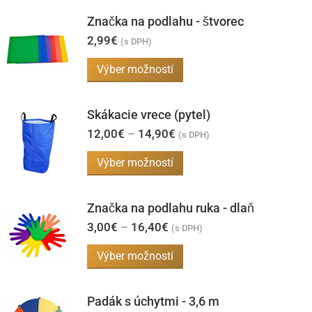
Značka na podlahu - štvorec
2,99
€
(s DPH)
Tento
Výber možností
produkt
má
Skákacie vrece (pytel)
viacero
Price
12,00
€
–
14,90
€
(s DPH)
range:
variantov.
12,00€
Tento
Výber možností
Možnosti
through
produkt
14,90€
si
má
môžete
Značka na podlahu ruka - dlaň
viacero
vybrať
Price
3,00
€
–
16,40
€
(s DPH)
range:
variantov.
na
3,00€
Tento
Výber možností
Možnosti
through
stránke
produkt
16,40€
si
produktu.
má
môžete
Padák s úchytmi - 3,6 m
viacero