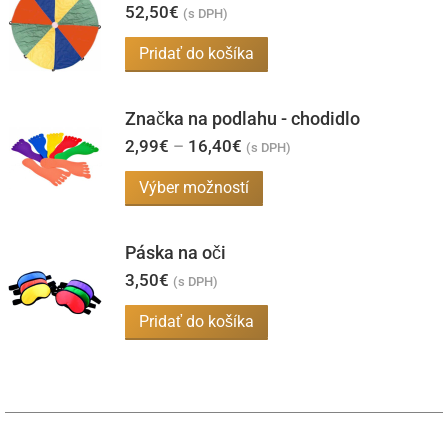
vybrať
52,50
€
(s DPH)
variantov.
na
Pridať do košíka
Možnosti
stránke
si
produktu.
môžete
Značka na podlahu - chodidlo
vybrať
Price
2,99
€
–
16,40
€
(s DPH)
range:
na
2,99€
Tento
Výber možností
through
stránke
produkt
16,40€
produktu.
má
Páska na oči
viacero
3,50
€
(s DPH)
variantov.
Pridať do košíka
Možnosti
si
môžete
vybrať
na