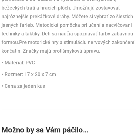
bežeckých tratí a hracích plôch.
Umožňujú zostavovať
najrôznejšie prekážkové dráhy.
Môžete si vybrať zo šiestich
jasných farieb.
Metodická pomôcka pri učení a nacvičovaní
techniky a taktiky.
Deti sa naučia spoznávať farby zábavnou
formou.
Pre motorické hry a stimuláciu nervových zakončení
končatín.
Značky majú protišmykovú úpravu.
• Materiál: PVC
• Rozmer: 17 x 20 x 7 cm
•
Cena za jeden kus
Možno by sa Vám páčilo…