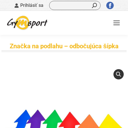
Vyhľadávanie:
Stránk
Prihlásiť sa
sa
otvorí
v
novom
okne
Značka na podlahu – odbočujúca šípka
Nachádzate sa tu: