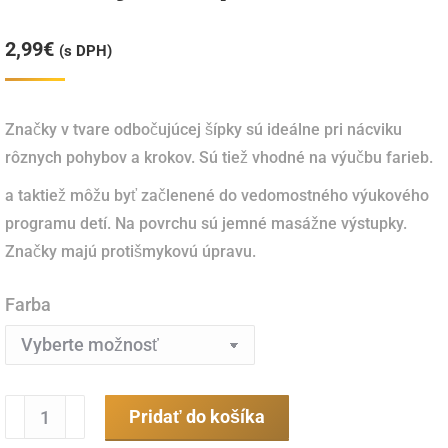
2,99
€
(s DPH)
Značky v tvare odbočujúcej šípky sú ideálne pri nácviku
rôznych pohybov a krokov.
Sú tiež vhodné na výučbu farieb.
a taktiež môžu byť začlenené do vedomostného výukového
programu detí.
Na povrchu sú jemné masážne výstupky.
Značky majú protišmykovú úpravu.
Farba
množstvo
Pridať do košíka
Značka