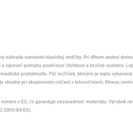
ná náhrada namiesto klasickej stoličky.
Pri dlhom sedení doma,
ení a zároveň pomáha posilňovať chrbtové a brušné svalstvo.
Lop
nastické pretiahnutie.
Päť nožičiek, ktorými je lopta vybavená
je vhodný pri skupinovom cvičení v telocvičniach, fitness centr
noriem v EÚ, čo garantuje nezávadnosť materiálu.
Výrobok ne
EÚ 2005/84/ES).