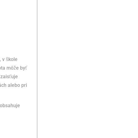
 v škole
ta môže byť
 zaisťuje
ách alebo pri
obsahuje