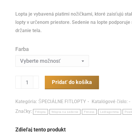
Lopta je vybavená piatimi nožičkami, ktoré zaisťujú sta
lopty v určenom priestore.
Sedenie na lopte podporuje
držanie tela.
Farba
množstvo
Pridať do košíka
Sit
Solution
Kategória:
ŠPECIÁLNE FITLOPTY
Katalógové číslo:
-
Maxafe
Značky:
55
Fitlopta
fitlopta na sedenie
Fitness
Ledragomma
Posi
cm
-
Zdieľaj tento produkt