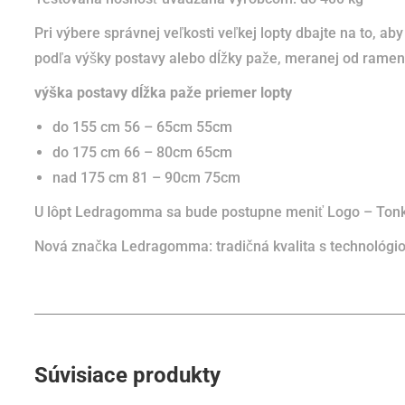
Pri výbere správnej veľkosti veľkej lopty dbajte na to, ab
podľa výšky postavy alebo dĺžky paže, meranej od rame
výška postavy
dĺžka paže
priemer lopty
do 155 cm 56 – 65cm 55cm
do 175 cm 66 – 80cm 65cm
nad 175 cm 81 – 90cm 75cm
U lôpt Ledragomma sa bude postupne meniť Logo – Tonke
Nová značka Ledragomma: tradičná kvalita s technológio
Súvisiace produkty