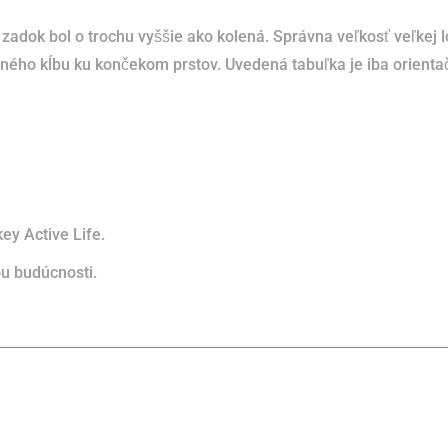
y zadok bol o trochu vyššie ako kolená.
Správna veľkosť veľkej l
nného kĺbu ku končekom prstov.
Uvedená tabuľka je iba orienta
y Active Life.
u budúcnosti.