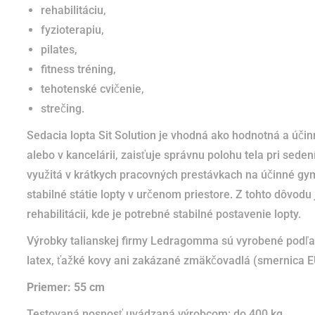
rehabilitáciu,
fyzioterapiu,
pilates,
fitness tréning,
tehotenské cvičenie,
strečing.
Sedacia lopta Sit Solution je vhodná ako hodnotná a účin
alebo v kancelárii, zaisťuje správnu polohu tela pri sed
využitá v krátkych pracovných prestávkach na účinné gym
stabilné státie lopty v určenom priestore.
Z tohto dôvodu 
rehabilitácii, kde je potrebné stabilné postavenie lopty.
Výrobky talianskej firmy Ledragomma sú vyrobené podľa 
latex, ťažké kovy ani zakázané zmäkčovadlá (smernica 
Priemer: 55 cm
Testovaná nosnosť uvádzaná výrobcom: do 400 kg