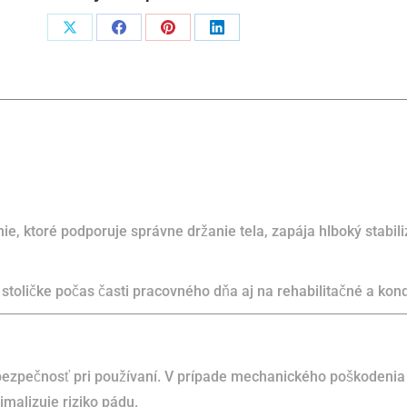
fitlopta
Podiel
Podiel
Podiel
Podiel
na
naX
naFacebook
napinterest
naLinkedIn
sedenie
ie, ktoré podporuje správne držanie tela, zapája hlboký stabi
 stoličke počas časti pracovného dňa aj na rehabilitačné a kond
ezpečnosť pri používaní. V prípade mechanického poškodenia
malizuje riziko pádu.