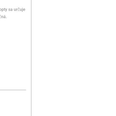
opty sa určuje
čná.