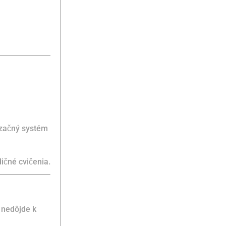
lizačný systém
ičné cvičenia.
 nedôjde k