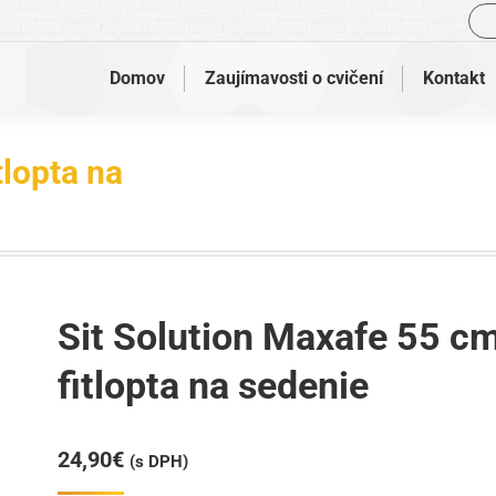
Vyh
Domov
Zaujímavosti o cvičení
Kontakt
tlopta na
Nachádzate sa tu:
Sit Solution Maxafe 55 c
fitlopta na sedenie
24,90
€
(s DPH)