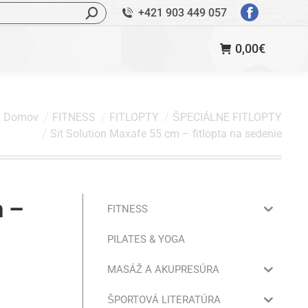
ľadávanie:
+421 903 449 057
StránkaFac
sa
0,00
€
otvorí
v
novom
okne
Domov
FITNESS
FITLOPTY
ŠPECIÁLNE FITLOPTY
Sit Solution Maxafe 55 cm – fitlopta na sedenie
m –
FITNESS
PILATES & YOGA
MASÁŽ A AKUPRESÚRA
ŠPORTOVÁ LITERATÚRA