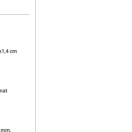
x1,4 cm
mat
6 mm,