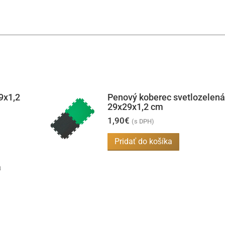
9x1,2
Penový koberec svetlozelená
29x29x1,2 cm
1,90
€
(s DPH)
Pridať do košíka
á