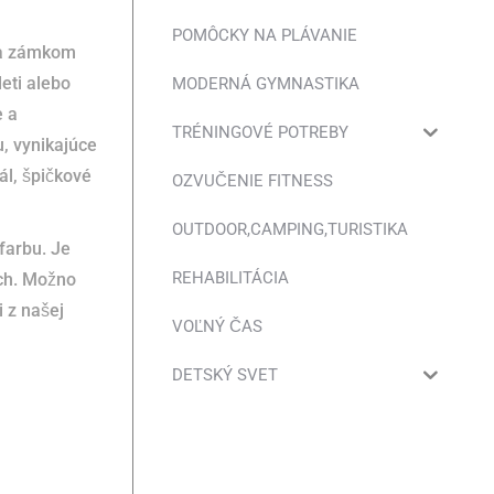
POMÔCKY NA PLÁVANIE
ka zámkom
eti alebo
MODERNÁ GYMNASTIKA
e a
TRÉNINGOVÉ POTREBY
, vynikajúce
ál, špičkové
OZVUČENIE FITNESS
OUTDOOR,CAMPING,TURISTIKA
farbu. Je
REHABILITÁCIA
ch. Možno
 z našej
VOĽNÝ ČAS
DETSKÝ SVET