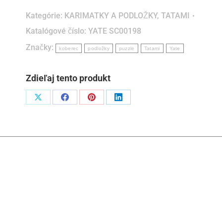
koberec
Kategórie:
KARIMATKY A PODLOŽKY
,
TATAMI
fialová/zelená
Katalógové číslo:
YATE SC00198
29x29x1,2
Značky:
cm
koberec
podložky
puzzle
Tatami
Yate
Zdieľaj tento produkt
Podiel
Podiel
Podiel
Podiel
naX
naFacebook
napinterest
naLinkedIn