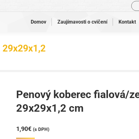
Vyh
Domov
Zaujímavosti o cvičení
Kontakt
á 29x29x1,2
Nachádzate sa tu:
Penový koberec fialová/z
29x29x1,2 cm
1,90
€
(s DPH)