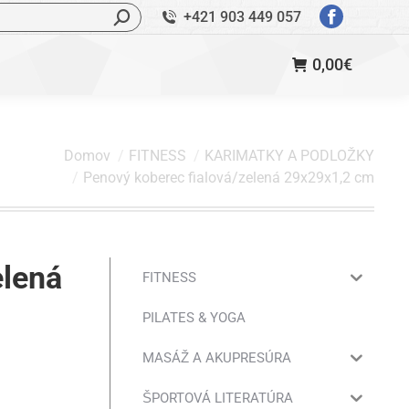
ľadávanie:
+421 903 449 057
StránkaFac
sa
0,00
€
otvorí
v
novom
okne
Domov
FITNESS
KARIMATKY A PODLOŽKY
Penový koberec fialová/zelená 29x29x1,2 cm
elená
FITNESS
PILATES & YOGA
MASÁŽ A AKUPRESÚRA
ŠPORTOVÁ LITERATÚRA