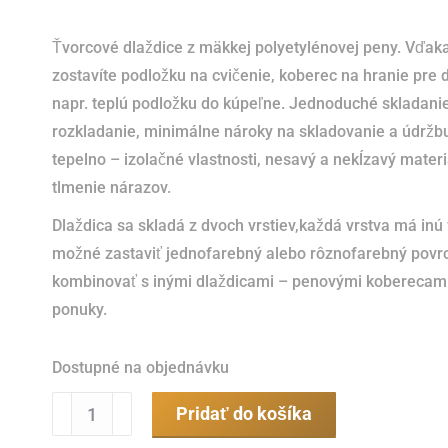
Ťvorcové dlaždice z mäkkej polyetylénovej peny. Vďa
zostavíte podložku na cvičenie, koberec na hranie pre d
napr. teplú podložku do kúpeľne. Jednoduché skladani
rozkladanie, minimálne nároky na skladovanie a údržbu
tepelno – izolačné vlastnosti, nesavý a nekĺzavý materi
tlmenie nárazov.
Dlaždica sa skladá z dvoch vrstiev,každá vrstva má inú 
možné zastaviť jednofarebný alebo rôznofarebný povr
kombinovať s inými dlaždicami – penovými koberecami
ponuky.
Dostupné na objednávku
množstvo
Pridať do košíka
Penový