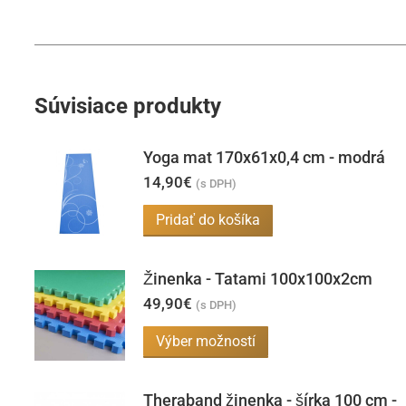
Súvisiace produkty
Yoga mat 170x61x0,4 cm - modrá
14,90
€
(s DPH)
Pridať do košíka
Žinenka - Tatami 100x100x2cm
49,90
€
(s DPH)
Tento
Výber možností
produkt
má
Theraband žinenka - šírka 100 cm -