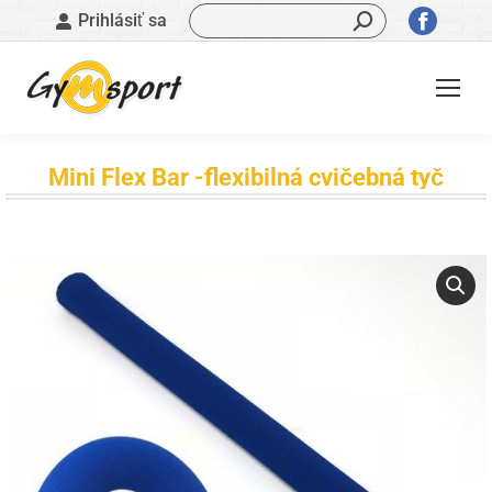
Vyhľadávanie:
Stránk
Prihlásiť sa
sa
otvorí
v
novom
okne
Mini Flex Bar -flexibilná cvičebná tyč
Nachádzate sa tu: