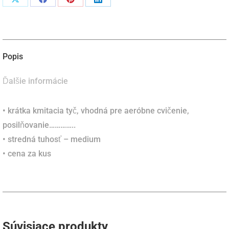
Podiel
Podiel
Podiel
Podiel
naX
naFacebook
napinterest
naLinkedIn
Popis
Ďalšie informácie
• krátka kmitacia tyč, vhodná pre aeróbne cvičenie,
posilňovanie…………..
• stredná tuhosť – medium
• cena za kus
Súvisiace produkty