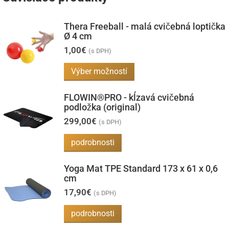
Thera Freeball - malá cvičebná loptička
Ø 4 cm
1,00
€
(s DPH)
Tento
Výber možností
produkt
FLOWIN®PRO - kĺzavá cvičebná
má
podložka (original)
viacero
299,00
€
(s DPH)
variantov.
Možnosti
podrobnosti
si
Yoga Mat TPE Standard 173 x 61 x 0,6
môžete
cm
vybrať
17,90
€
(s DPH)
na
stránke
podrobnosti
produktu.