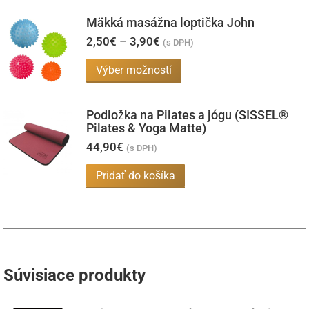
Mäkká masážna loptička John
Price
2,50
€
–
3,90
€
(s DPH)
range:
2,50€
Tento
Výber možností
through
produkt
3,90€
má
Podložka na Pilates a jógu (SISSEL®
viacero
Pilates & Yoga Matte)
variantov.
44,90
€
(s DPH)
Možnosti
Pridať do košíka
si
môžete
vybrať
na
stránke
Súvisiace produkty
produktu.