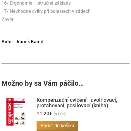
16/ Ergonomie – stručné základy
17/ Nevhodné cviky při bolestech v zádech
Závěr
Autor : Ra
mík Kami
l
Možno by sa Vám páčilo…
Kompenzační cvičení - uvolňovací,
protahovací, posilovací (kniha)
11,20
€
(s DPH)
Pridať do košíka