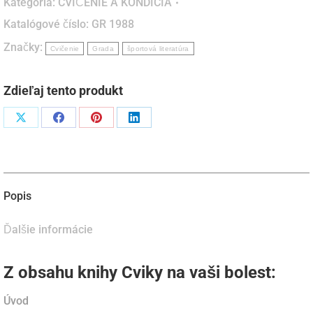
Kategória:
CVIČENIE A KONDÍCIA
vaši
Katalógové číslo:
GR 1988
bolest
Značky:
(kniha)
Cvičenie
Grada
športová literatúra
Zdieľaj tento produkt
Podiel
Podiel
Podiel
Podiel
naX
naFacebook
napinterest
naLinkedIn
Popis
Ďalšie informácie
Z obsahu knihy Cviky na vaši bolest:
Úvod