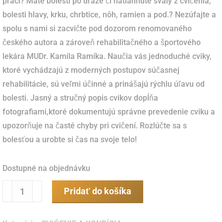
práci?
Máte bolesti po úraze či natiahnuté svaly z cvičenia,
bolesti hlavy, krku, chrbtice, nôh, ramien a pod.?
Nezúfajte a
spolu s nami si zacvičte pod dozorom renomovaného
českého autora a zároveň rehabilitačného a športového
lekára MUDr.
Kamila Ramíka.
Naučia vás jednoduché cviky,
ktoré vychádzajú z moderných postupov súčasnej
rehabilitácie, sú veľmi účinné a prinášajú rýchlu úľavu od
bolesti.
Jasný a stručný popis cvikov dopĺňa
fotografiami,ktoré dokumentujú správne prevedenie cviku a
upozorňuje na časté chyby pri cvičení.
Rozlúčte sa s
bolesťou a urobte si čas na svoje telo!
Dostupné na objednávku
množstvo
Pridať do košíka
Cviky
na