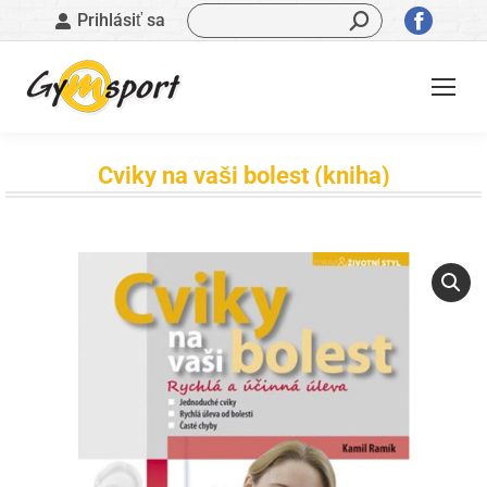
Vyhľadávanie:
Stránk
Prihlásiť sa
sa
otvorí
v
novom
okne
Cviky na vaši bolest (kniha)
Nachádzate sa tu: