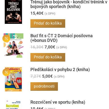
Trénuj jako bojovník - kondiční trénink v
bojových sportech (kniha)
15,40
€
(s DPH)
Pridať do košíka
Buď fit s ČT 2 Domácí posilovna
(+bonus DVD)
Pôvodná
Aktuálna
16,30
€
7,00
€
(s DPH)
cena
cena
bola:
je:
Pridať do košíka
16,30€.
7,00€.
Předškoláci v pohybu 2 (kniha)
Pôvodná
Aktuálna
7,27
€
5,00
€
(s DPH)
cena
cena
bola:
je:
podrobnosti
7,27€.
5,00€.
Rozcvičení ve sportu (kniha)
10,46
€