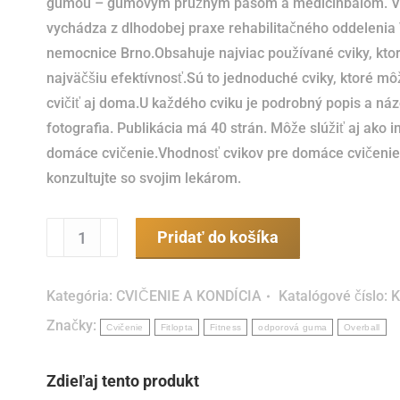
gumou – gumovým pružným pásom a medicinbalom. Vý
vychádza z dlhodobej praxe rehabilitačného oddelenia
nemocnice Brno.Obsahuje najviac používané cviky, kto
najväčšiu efektívnosť.Sú to jednoduché cviky, ktoré m
cvičiť aj doma.U každého cviku je podrobný popis a ná
fotografia. Publikácia má 40 strán. Môže slúžiť aj ako i
domáce cvičenie.Vhodnosť cvikov pre domáce cvičenie
konzultujte so svojim lekárom.
množstvo
Pridať do košíka
Cvičení
pro
Kategória:
CVIČENIE A KONDÍCIA
Katalógové číslo:
K
zdraví
Značky:
(brožúrka)
Cvičenie
Fitlopta
Fitness
odporová guma
Overball
Zdieľaj tento produkt