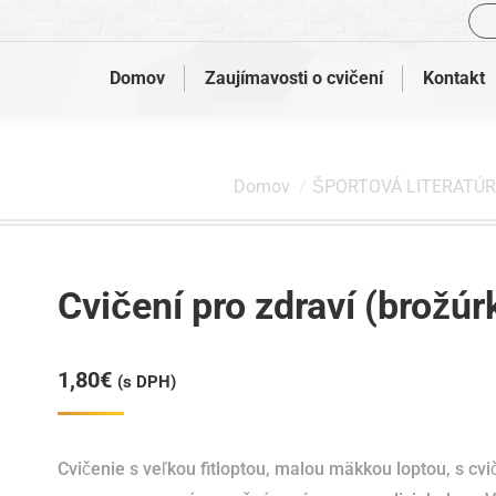
Vyh
Domov
Zaujímavosti o cvičení
Kontakt
Nachádzate sa tu:
Domov
ŠPORTOVÁ LITERATÚ
Cvičení pro zdraví (brožúr
1,80
€
(s DPH)
Cvičenie s veľkou fitloptou, malou mäkkou loptou, s cv