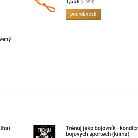
1,65
€
(s DPH)
podrobnosti
vený
niha)
Trénuj jako bojovník - kondičn
bojových sportech (kniha)