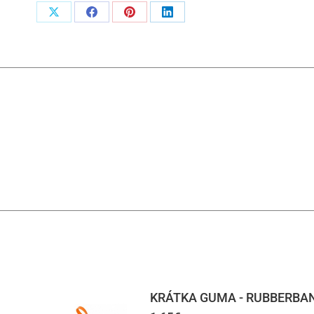
Podiel
Podiel
Podiel
Podiel
naX
naFacebook
napinterest
naLinkedIn
KRÁTKA GUMA - RUBBERBA