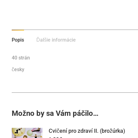
Popis
Ďalšie informácie
40 strán
česky
Možno by sa Vám páčilo…
Cvičení pro zdraví II. (brožúrka)