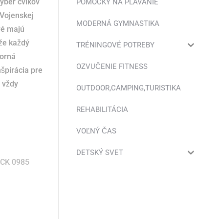
ber cvikov
POMÔCKY NA PLÁVANIE
 Vojenskej
MODERNÁ GYMNASTIKA
ré majú
ôže každý
TRÉNINGOVÉ POTREBY
zorná
OZVUČENIE FITNESS
nšpirácia pre
 vždy
OUTDOOR,CAMPING,TURISTIKA
REHABILITÁCIA
VOĽNÝ ČAS
DETSKÝ SVET
CK 0985