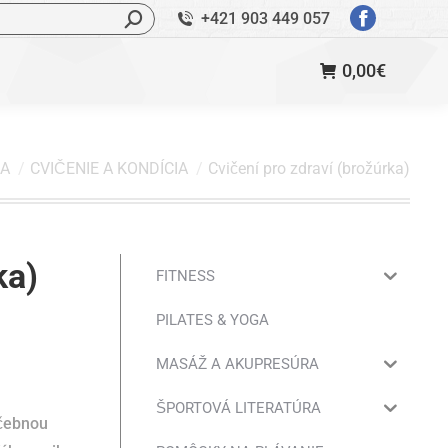
ľadávanie:
+421 903 449 057
StránkaFac
sa
0,00
€
otvorí
v
novom
okne
RA
CVIČENIE A KONDÍCIA
Cvičení pro zdraví (brožúrka)
ka)
FITNESS
PILATES & YOGA
MASÁŽ A AKUPRESÚRA
ŠPORTOVÁ LITERATÚRA
ičebnou