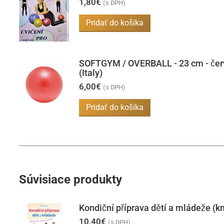
1,80
€
(s DPH)
Pridať do košíka
SOFTGYM / OVERBALL - 23 cm - čer
(Italy)
6,00
€
(s DPH)
Pridať do košíka
Súvisiace produkty
Kondiční příprava dětí a mládeže (k
10,40
€
(s DPH)