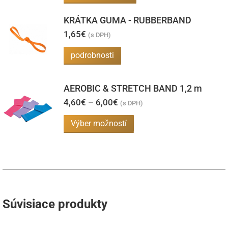
KRÁTKA GUMA - RUBBERBAND
1,65
€
(s DPH)
podrobnosti
AEROBIC & STRETCH BAND 1,2 m
Price
4,60
€
–
6,00
€
(s DPH)
range:
4,60€
Tento
Výber možností
through
produkt
6,00€
má
viacero
variantov.
Možnosti
Súvisiace produkty
si
môžete