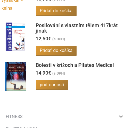
Pridať do košíka
Posilování s vlastním tělem 417krát
jinak
12,50
€
(s DPH)
Pridať do košíka
Bolesti v krížoch a Pilates Medical
14,90
€
(s DPH)
podrobnosti
FITNESS