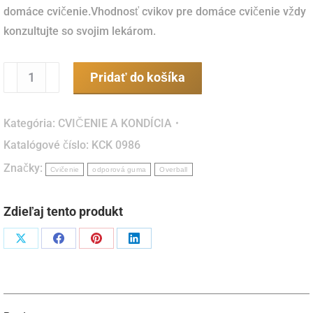
domáce cvičenie.Vhodnosť cvikov pre domáce cvičenie vždy
konzultujte so svojim lekárom.
množstvo
Pridať do košíka
Cvičení
pro
Kategória:
CVIČENIE A KONDÍCIA
zdraví
Katalógové číslo:
KCK 0986
II.
Značky:
(brožúrka)
Cvičenie
odporová guma
Overball
Zdieľaj tento produkt
Podiel
Podiel
Podiel
Podiel
naX
naFacebook
napinterest
naLinkedIn