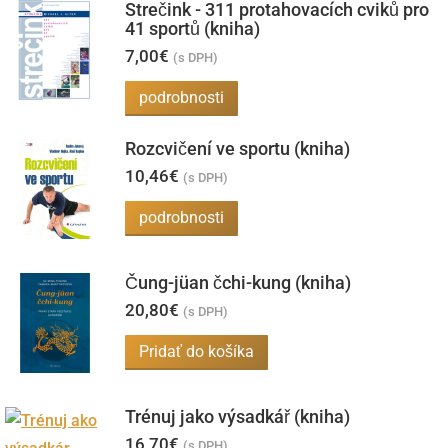
Strečink - 311 protahovacích cviků pro
vybrať
41 sportů (kniha)
na
7,00
€
(s DPH)
stránke
podrobnosti
produktu.
Rozcvičení ve sportu (kniha)
10,46
€
(s DPH)
podrobnosti
Čung-jüan čchi-kung (kniha)
20,80
€
(s DPH)
Pridať do košíka
Trénuj jako výsadkář (kniha)
16,70
€
(s DPH)