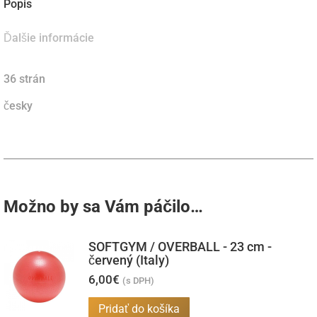
Popis
Ďalšie informácie
36 strán
česky
Možno by sa Vám páčilo…
SOFTGYM / OVERBALL - 23 cm -
červený (Italy)
6,00
€
(s DPH)
Pridať do košíka