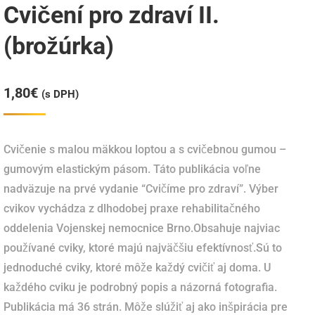
Cvičení pro zdraví II.
(brožúrka)
1,80
€
(s DPH)
Cvičenie s malou mäkkou loptou a s cvičebnou gumou –
gumovým elastickým pásom. Táto publikácia voľne
nadväzuje na prvé vydanie “Cvičíme pro zdraví”. Výber
cvikov vychádza z dlhodobej praxe rehabilitačného
oddelenia Vojenskej nemocnice Brno.Obsahuje najviac
používané cviky, ktoré majú najväčšiu efektívnosť.Sú to
jednoduché cviky, ktoré môže každý cvičiť aj doma. U
každého cviku je podrobný popis a názorná fotografia.
Publikácia má 36 strán. Môže slúžiť aj ako inšpirácia pre