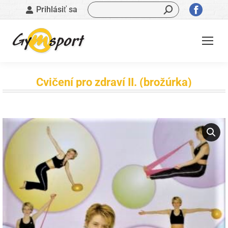
Vyhľadávanie:
Stránk
Prihlásiť sa
sa
otvorí
v
novom
okne
Cvičení pro zdraví II. (brožúrka)
Nachádzate sa tu: