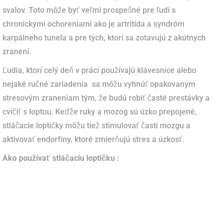
svalov. Toto môže byť veľmi prospešné pre ľudí s
chronickými ochoreniami ako je artritída a syndróm
karpálneho tunela a pre tých, ktorí sa zotavujú z akútnych
zranení.
Ľudia, ktorí celý deň v práci používajú klávesnice alebo
nejaké ručné zariadenia sa môžu vyhnúť opakovaným
stresovým zraneniam tým, že budú robiť časté prestávky a
cvičiť s loptou. Keďže ruky a mozog sú úzko prepojené,
stláčacie loptičky môžu tiež stimulovať časti mozgu a
aktivovať endorfíny, ktoré zmierňujú stres a úzkosť.
Ako používať stláčaciu loptičku :