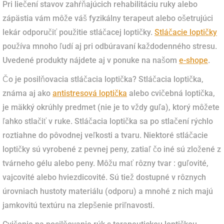
Pri liečení stavov zahŕňajúcich rehabilitáciu ruky alebo
zápästia vám môže váš fyzikálny terapeut alebo ošetrujúci
lekár odporučiť použitie stláčacej loptičky.
Stláčacie loptičky
používa mnoho ľudí aj pri odbúravaní každodenného stresu.
Uvedené produkty nájdete aj v ponuke na našom
e-shope
.
Čo je posilňovacia stláčacia loptička? Stláčacia loptička,
známa aj ako
antistresová loptička
alebo cvičebná loptička,
je mäkký okrúhly predmet (nie je to vždy guľa), ktorý môžete
ľahko stlačiť v ruke. Stláčacia loptička sa po stlačení rýchlo
roztiahne do pôvodnej veľkosti a tvaru. Niektoré stláčacie
loptičky sú vyrobené z pevnej peny, zatiaľ čo iné sú zložené z
tvárneho gélu alebo peny. Môžu mať rôzny tvar : guľovité,
vajcovité alebo hviezdicovité. Sú tiež dostupné v rôznych
úrovniach hustoty materiálu (odporu) a mnohé z nich majú
jamkovitú textúru na zlepšenie priľnavosti.