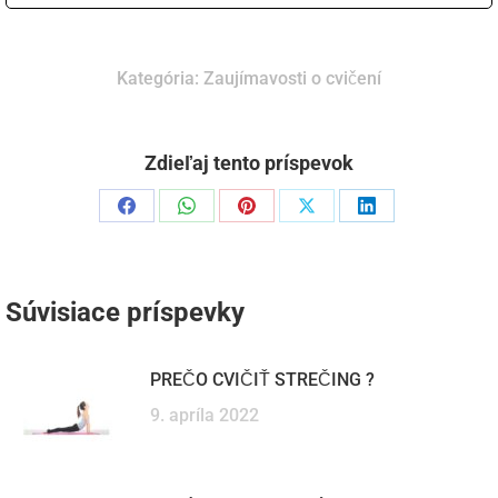
Kategória:
Zaujímavosti o cvičení
Zdieľaj tento príspevok
Podiel
Podiel
Podiel
Podiel
Podiel
naFacebook
naWhatsApp
napinterest
naX
naLinkedIn
Súvisiace príspevky
PREČO CVIČIŤ STREČING ?
9. apríla 2022