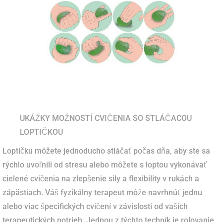
UKÁŽKY MOŽNOSTÍ CVIČENIA SO STLÁČACOU
LOPTIČKOU
Loptičku môžete jednoducho stláčať počas dňa, aby ste sa
rýchlo uvoľnili od stresu alebo môžete s loptou vykonávať
cielené cvičenia na zlepšenie sily a flexibility v rukách a
zápästiach. Váš fyzikálny terapeut môže navrhnúť jednu
alebo viac špecifických cvičení v závislosti od vašich
terapeutických potrieb. Jednou z týchto techník je rolovanie