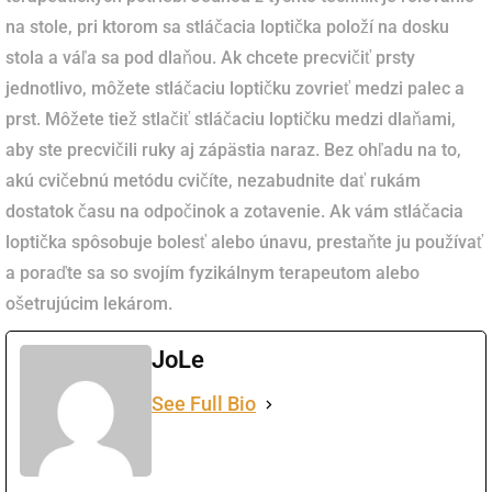
na stole, pri ktorom sa stláčacia loptička položí na dosku
stola a váľa sa pod dlaňou. Ak chcete precvičiť prsty
jednotlivo, môžete stláčaciu loptičku zovrieť medzi palec a
prst. Môžete tiež stlačiť stláčaciu loptičku medzi dlaňami,
aby ste precvičili ruky aj zápästia naraz. Bez ohľadu na to,
akú cvičebnú metódu cvičíte, nezabudnite dať rukám
dostatok času na odpočinok a zotavenie. Ak vám stláčacia
loptička spôsobuje bolesť alebo únavu, prestaňte ju používať
a poraďte sa so svojím fyzikálnym terapeutom alebo
ošetrujúcim lekárom.
JoLe
See Full Bio