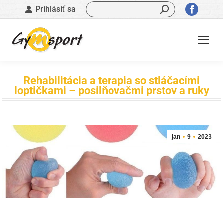
Vyhľadávanie:
Stránk
Prihlásiť sa
sa
otvorí
v
novom
okne
Rehabilitácia a terapia so stláčacími
loptičkami – posilňovačmi prstov a ruky
Nachádzate sa tu:
jan
9
2023