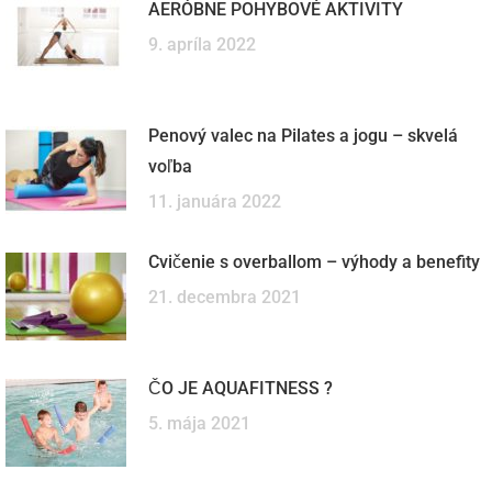
AERÓBNE POHYBOVÉ AKTIVITY
9. apríla 2022
Penový valec na Pilates a jogu – skvelá
voľba
11. januára 2022
Cvičenie s overballom – výhody a benefity
21. decembra 2021
ČO JE AQUAFITNESS ?
5. mája 2021