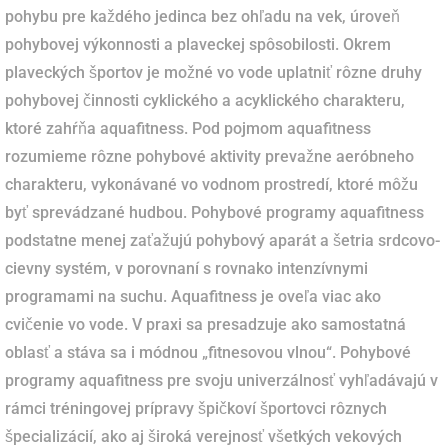
pohybu pre každého jedinca bez ohľadu na vek, úroveň
pohybovej výkonnosti a plaveckej spôsobilosti. Okrem
plaveckých športov je možné vo vode uplatniť rôzne druhy
pohybovej činnosti cyklického a acyklického charakteru,
ktoré zahŕňa aquafitness. Pod pojmom aquafitness
rozumieme rôzne pohybové aktivity prevažne aeróbneho
charakteru, vykonávané vo vodnom prostredí, ktoré môžu
byť sprevádzané hudbou. Pohybové programy aquafitness
podstatne menej zaťažujú pohybový aparát a šetria srdcovo-
cievny systém, v porovnaní s rovnako intenzívnymi
programami na suchu. Aquafitness je oveľa viac ako
cvičenie vo vode. V praxi sa presadzuje ako samostatná
oblasť a stáva sa i módnou „fitnesovou vlnou“. Pohybové
programy aquafitness pre svoju univerzálnosť vyhľadávajú v
rámci tréningovej prípravy špičkoví športovci rôznych
špecializácií, ako aj široká verejnosť všetkých vekových