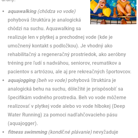
aquawalking
(chôdza vo vode)
pohybová štruktúra je analogická
chôdzi na suchu. Aquawalking sa
realizuje len v plytkej a prechodnej vode (kde je
umožnený kontakt s podložkou). Je vhodný ako
rehabilitačný a regeneračný prostriedok, ako aeróbny
tréning pre ľudí s nadváhou, seniorov, reumatikov a
pacientov s artrózou, ale aj pre rekreačných športovcov.
a
quajogging
(beh vo vode)
pohybová štruktúra je
analogická behu na suchu, dôležité je prispôsobiť sa
špecifikám vodného prostredia. Beh vo vode môžeme
realizovať v plytkej vode alebo vo vode hlbokej (Deep
Water Running) za pomoci nadľahčovacieho pásu
(aquajogger).
fitness
swimming
(kondičné plávanie)
nevyžaduje