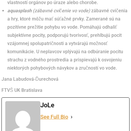
vlastností orgánov po úraze alebo chorobe.
aquasplash
(zábavné cvičenie vo vode)
zábavné cvičenia
a hry, ktoré môžu mať súťažné prvky. Zamerané sú na
pozitívne prežitie pohybu vo vode. Pomáhajú odhaliť
subjektívne pocity, podporujú tvorivosť, prehlbujú pocit
vzájomnej spolupatričnosti a vytvárajú možnosť
komunikácie. U neplavcov vplývajú na odbúranie pocitu
strachu z vodného prostredia a prispievajú k osvojeniu
niektorých pohybových návykov a zručností vo vode.
Jana Labudová-Ďurechová
FTVŠ UK Bratislava
JoLe
See Full Bio