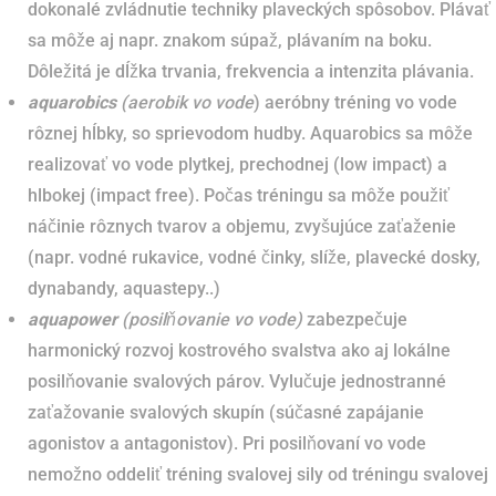
dokonalé zvládnutie techniky plaveckých spôsobov. Plávať
sa môže aj napr. znakom súpaž, plávaním na boku.
Dôležitá je dĺžka trvania, frekvencia a intenzita plávania.
aquarobics
(aerobik vo vode
) aeróbny tréning vo vode
rôznej hĺbky, so sprievodom hudby. Aquarobics sa môže
realizovať vo vode plytkej, prechodnej (low impact) a
hlbokej (impact free). Počas tréningu sa môže použiť
náčinie rôznych tvarov a objemu, zvyšujúce zaťaženie
(napr. vodné rukavice, vodné činky, slíže, plavecké dosky,
dynabandy, aquastepy..)
aquapower
(posilňovanie vo vode)
zabezpečuje
harmonický rozvoj kostrového svalstva ako aj lokálne
posilňovanie svalových párov. Vylučuje jednostranné
zaťažovanie svalových skupín (súčasné zapájanie
agonistov a antagonistov). Pri posilňovaní vo vode
nemožno oddeliť tréning svalovej sily od tréningu svalovej