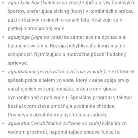
aqua
kick-box
(kick-box vo vode)
zahŕňa prvky úpolových
športov, preferujúce kicking (kopy) v kombinácii s prácou
paží v rôznych rovinách a osiach tela. Realizuje sa v
plytkej a prechodnej vode.
aquayoga
(joga vo vode)
sa zameriava na dýchacie a
balančné cvičenia. Rozvíja pohyblivosť a koordinačné
schopnosti
.
Rytmizujúco a motivačne pôsobí hudobný
sprievod.
aquabalance
(rovnovážne cvičenia vo vode)
je ezoterický
spôsob práce s telom vo vode, ktorý v sebe spája prvky
naťahujúcich cvičení, masáže, prácu s energiou a
dýchaním nad a pod vodou. Špeciálny program v takmer
beztiažovom stave umožňuje uvolnenie chrbtice.
Prispieva k absolútnemu uvoľneniu a radosti.
aquareha
(rehabilitačné cvičenie vo vode)
cvičenia vo
vodnom prostredí, napomáhajúce obnove funkcií a