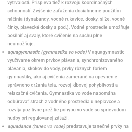
vytrvalosti. Prispieva tiež k rozvoju koordinačných
schopností. Zvýšenie zaťaženia dosiahneme použitím
náčinia (dynabandy, vodné rukavice, dosky, slíže, vodné
činky, plavecké dosky a pod.). Vodné prostredie umožňuje
posilniť aj svaly, ktoré cvičenie na suchu plne
neumožňuje.
aquagymnastic
(gymnastika vo vode)
V aquagymnastic
využívame okrem prvkov plávania, synchronizovaného
plávania, skokov do vody, prvky rôznych foriem
gymnastiky, ako aj cvičenia zamerané na upevnenie
správneho držania tela, rozvoj kĺbovej pohyblivosti a
relaxačné cvičenia. Gymnastika vo vode napomáha
odbúravať strach z vodného prostredia u neplavcov a
rozvíja pozitívne prežitie pohybu vo vode so sprievodom
hudby pri regulovanej záťaži.
aquadance
(tanec vo vode)
predstavuje tanečné prvky na