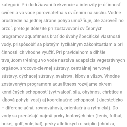
kategórií. Pri dodržiavaní frekvencie a intenzity je účinnosť
cvičenia vo vode porovnateľná s cvičením na suchu. Vodné
prostredie na jednej strane pohyb umožňuje, ale zároveň ho
brzdí, preto je dôležité pri zostavovaní cvičebných
programov aquafitness brať do úvahy špecifické vlastnosti
vody, prispôsobiť sa platným fyzikálnym zákonitostiam a pri
činnosti ich vhodne využiť. Pri pravidelnom a dlhšie
trvajúcom tréningu vo vode nastáva adaptácia vegetatívnych
orgánov, srdcovo-cievnej sústavy, centrálnej nervovej
sústavy, dýchacej sústavy, svalstva, kĺbov a väzov. Vhodne
zostaveným programom aquafitness rozvíjame okrem
kondičných schopností (vytrvalosť, sila, ohybnosť chrbtice a
kĺbová pohyblivosť) aj koordinačné schopnosti (kinesteticko
– diferenciačná, rovnováhová, orientačná a rytmická). Do
vody sa prenášajú najmä prvky loptových hier (tenis, futbal,
hokej, golf, volejbal), prvky atletických disciplín (chôdza,