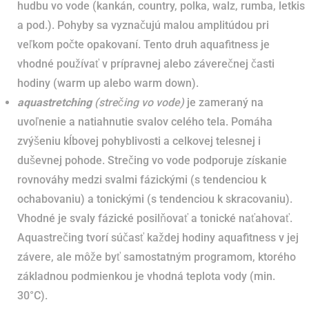
hudbu vo vode (kankán, country, polka, walz, rumba, letkis
a pod.). Pohyby sa vyznačujú malou amplitúdou pri
veľkom počte opakovaní. Tento druh aquafitness je
vhodné používať v prípravnej alebo záverečnej časti
hodiny (warm up alebo warm down).
aquastretching
(strečing vo vode)
je zameraný na
uvoľnenie a natiahnutie svalov celého tela. Pomáha
zvýšeniu kĺbovej pohyblivosti a celkovej telesnej i
duševnej pohode. Strečing vo vode podporuje získanie
rovnováhy medzi svalmi fázickými (s tendenciou k
ochabovaniu) a tonickými (s tendenciou k skracovaniu).
Vhodné je svaly fázické posilňovať a tonické naťahovať.
Aquastrečing tvorí súčasť každej hodiny aquafitness v jej
závere, ale môže byť samostatným programom, ktorého
základnou podmienkou je vhodná teplota vody (min.
30°C).