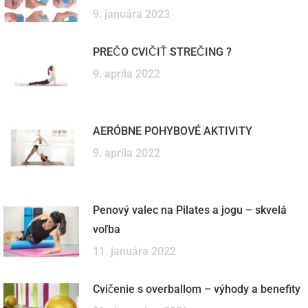
9. januára 2023
PREČO CVIČIŤ STREČING ?
9. apríla 2022
AERÓBNE POHYBOVÉ AKTIVITY
9. apríla 2022
Penový valec na Pilates a jogu – skvelá
voľba
11. januára 2022
Cvičenie s overballom – výhody a benefity