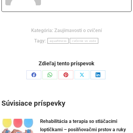
Kategória:
Zaujímavosti o cvičení
Tagy:
aquafitness
cvičenie vo vode
Zdieľaj tento príspevok
Podiel
Podiel
Podiel
Podiel
Podiel
naFacebook
naWhatsApp
napinterest
naX
naLinkedIn
Súvisiace príspevky
Rehabilitácia a terapia so stláčacími
loptičkami – posilňovačmi prstov a ruky