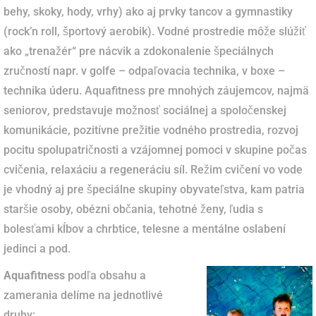
behy, skoky, hody, vrhy) ako aj prvky tancov a gymnastiky
(rock’n roll, športový aerobik). Vodné prostredie môže slúžiť
ako „trenažér“ pre nácvik a zdokonalenie špeciálnych
zručností napr. v golfe – odpaľovacia technika, v boxe –
technika úderu. Aquafitness pre mnohých záujemcov, najmä
seniorov
,
predstavuje možnosť sociálnej a spoločenskej
komunikácie, pozitívne prežitie vodného prostredia, rozvoj
pocitu spolupatričnosti a vzájomnej pomoci v skupine počas
cvičenia, relaxáciu a regeneráciu síl. Režim cvičení vo vode
je vhodný aj pre špeciálne skupiny obyvateľstva, kam patria
staršie osoby, obézni občania, tehotné ženy, ľudia s
bolesťami kĺbov a chrbtice, telesne a mentálne oslabení
jedinci a pod.
Aquafitness
podľa obsahu a
zamerania delíme na jednotlivé
druhy: